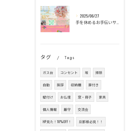
2025/06/27
手を休めるお手伝いサービスのご紹介
タグ
Tags
ガス台
コンセント
埃
掃除
自動
挨拶
収納棚
扉付き
壁付け
お仏壇
窓・冊子
家具
個人情報
厳守
交流会
HP見た！10%OFF！
旦那様必見！！