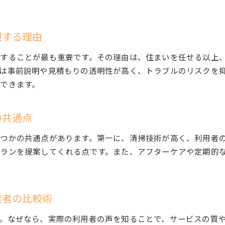
ハウスクリーニングでよくある高評価ポイントとは
ハウスクリーニング満足度ランキングの活用法
視する理由
細やかな対応が光るハウスクリーニングの魅力
することが最も重要です。その理由は、住まいを任せる以上
ハウスクリーニングで得られる安心感と利便性
は事前説明や見積もりの透明性が高く、トラブルのリスクを
満足度アップに欠かせないサポート体制
できます。
評判重視で選ぶハウスクリーニングのコツ
評判を重視したハウスクリーニング業者の選び方
の共通点
口コミランキングを参考にしたハウスクリーニング選
つかの共通点があります。第一に、清掃技術が高く、利用者
ハウスクリーニングの実際の利用者レビュー活用法
ランを提案してくれる点です。また、アフターケアや定期的
お掃除業者ランキングで比較するポイント
ハウスクリーニングの信頼性を見極める視点
評判と満足度を両立させるハウスクリーニング選択法
業者の比較術
ハウスクリーニング業者一覧と選び方ガイド
ハウスクリーニング業者一覧で比較検討するコツ
。なぜなら、実際の利用者の声を知ることで、サービスの質