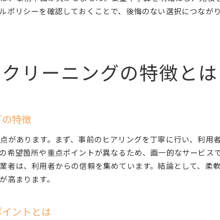
ルポリシーを確認しておくことで、後悔のない選択につなが
お掃除業者ランキングを依頼先選びに活かす方法
口コミとランキング両方を参考にするポイント
満足度ランキングから読み解くサービス選び
ランキング活用でハウスクリーニング満足度アップ
スクリーニングの特徴とは
トラブル回避に役立つハウスクリーニング知識
ハウスクリーニングの悪質業者に注意するポイント
トラブル事例から学ぶハウスクリーニングの知識
グの特徴
契約前に確認したいハウスクリーニングの注意点
損害保険の有無で安心できるハウスクリーニング
点があります。まず、事前のヒアリングを丁寧に行い、利用
ハウスクリーニング依頼時のトラブル防止策
の希望箇所や重点ポイントが異なるため、画一的なサービス
業者は、利用者からの信頼を集めています。結論として、柔
安心して任せるためのハウスクリーニング知識
が高まります。
後悔しないハウスクリーニングサービス選び
後悔しないハウスクリーニング業者選びのポイント
ポイントとは
ハウスクリーニングで満足するための事前準備