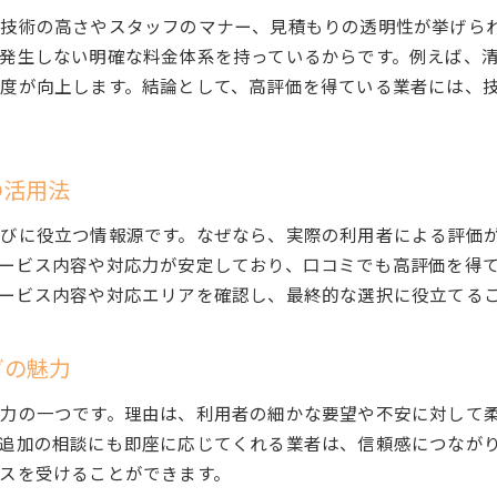
失敗しないためのハウスクリーニング比較方法
技術の高さやスタッフのマナー、見積もりの透明性が挙げら
ハウスクリーニング満足度アップのコツとは
発生しない明確な料金体系を持っているからです。例えば、
度が向上します。結論として、高評価を得ている業者には、
納得できるハウスクリーニング選びの流れ
安心と満足を得るためのハウスクリーニング活用法
の活用法
びに役立つ情報源です。なぜなら、実際の利用者による評価
ービス内容や対応力が安定しており、口コミでも高評価を得
ービス内容や対応エリアを確認し、最終的な選択に役立てる
グの魅力
力の一つです。理由は、利用者の細かな要望や不安に対して
追加の相談にも即座に応じてくれる業者は、信頼感につなが
スを受けることができます。