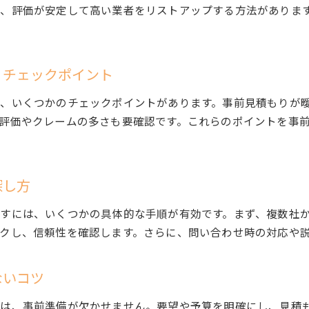
業者の特徴から見るハウスクリーニングの選び方
、評価が安定して高い業者をリストアップする方法がありま
ハウスクリーニングの料金表を見る際のポイント
ハウスクリーニング業者選びで押さえるべき基準
納得できるハウスクリーニング業者選定の流れ
くチェックポイント
ハウスクリーニング選びで満足度を高める秘訣
、いくつかのチェックポイントがあります。事前見積もりが
コスパ重視のハウスクリーニング依頼ポイント
評価やクレームの多さも要確認です。これらのポイントを事
ハウスクリーニングでコスパを最大化する方法
料金表をチェックして賢くハウスクリーニング依頼
納得のコストでハウスクリーニングを活用するコツ
探し方
キャンペーンを活用したハウスクリーニング依頼術
すには、いくつかの具体的な手順が有効です。まず、複数社
コスパの良いハウスクリーニング業者の見極め方
クし、信頼性を確認します。さらに、問い合わせ時の対応や
費用対効果で選ぶハウスクリーニングのポイント
ハウスクリーニングの満足度ランキング活用術
ないコツ
ハウスクリーニング満足度ランキングの見方
には、事前準備が欠かせません。要望や予算を明確にし、見積
ランキング上位のハウスクリーニング業者の傾向