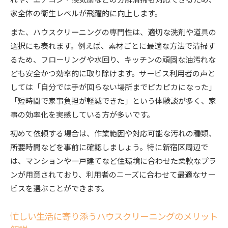
家全体の衛生レベルが飛躍的に向上します。
ハウスクリーニング利用者のリアルな口コミと
体験談
また、ハウスクリーニングの専門性は、適切な洗剤や道具の
パートナシップ選択の際に重視すべき清掃範囲
選択にも表れます。例えば、素材ごとに最適な方法で清掃す
家事負担を軽減したい方におすすめの清掃サポート
るため、フローリングや水回り、キッチンの頑固な油汚れな
とは
ども安全かつ効率的に取り除けます。サービス利用者の声と
しては「自分では手が回らない場所までピカピカになった」
ハウスクリーニングが叶える家事負担軽減の仕
「短時間で家事負担が軽減できた」という体験談が多く、家
組み
事の効率化を実感している方が多いです。
忙しい女性に人気の清掃サポート活用事例を紹
介
初めて依頼する場合は、作業範囲や対応可能な汚れの種類、
所要時間などを事前に確認しましょう。特に新宿区周辺で
プロによるハウスクリーニングのおすすめポイ
は、マンションや一戸建てなど住環境に合わせた柔軟なプラ
ント
ンが用意されており、利用者のニーズに合わせて最適なサー
マンション居住者向け家事サポートの選び方
ビスを選ぶことができます。
パートナシップで広がる清掃サポートの活用法
プロ技術が光るハウスクリーニングの作業範囲を徹
忙しい生活に寄り添うハウスクリーニングのメリット
底解説