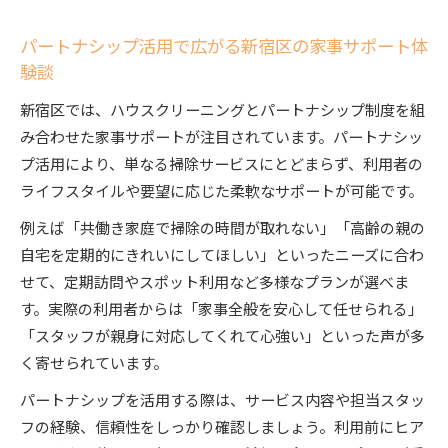
プロが教える安全なサービス依頼の注意点
キャンセルや作業範囲外対応の留意点
パートナシップ活用で広がる新宿区の家事サポート体
験談
日常を快適にするパートナシップと家事サポートの
魅力
新宿区では、ハウスクリーニングとパートナシップ制度を組
パートナシップ活用で実現する快適な暮らしの
み合わせた家事サポートが注目されています。パートナシッ
秘訣
プ活用により、単なる掃除サービスにとどまらず、利用者の
ハウスクリーニング利用で感じる日常の変化と
ライフスタイルや要望に応じた柔軟なサポートが可能です。
満足度
例えば「共働き家庭で掃除の時間が取れない」「高齢の親の
家事サポートが生み出す家族との時間創出のポ
自宅を定期的にきれいにしてほしい」といったニーズに合わ
イント
せて、定期訪問やスポット利用など多様なプランが選べま
パートナシップと清掃サービスの組み合わせ効
す。実際の利用者からは「家事全般を安心して任せられる」
果
「スタッフが親身に対応してくれて心強い」といった声が多
く寄せられています。
ハウスクリーニングの継続利用で得られる安心
感
パートナシップを活用する際は、サービス内容や担当スタッ
フの経験、信頼性をしっかり確認しましょう。利用前にヒア