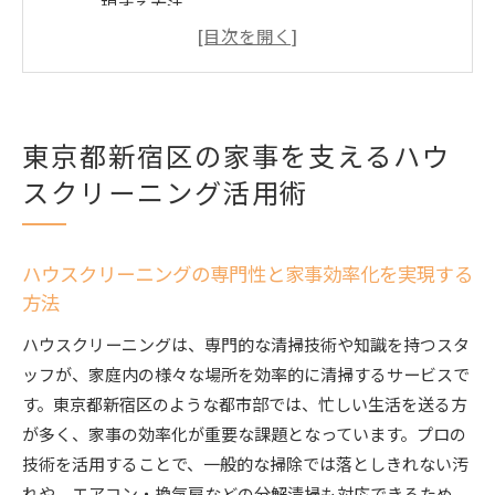
現する方法
忙しい生活に寄り添うハウスクリーニングのメ
リット解説
パートナシップ活用で広がる新宿区の家事サポ
ート体験談
東京都新宿区の家事を支えるハウ
家事負担を減らすためのハウスクリーニング活
スクリーニング活用術
用術
住友不動産関連サービスで得られる安心清掃の
特徴
ハウスクリーニングの専門性と家事効率化を実現する
パートナシップ利用で実現する安心ハウスクリーニ
方法
ング体験
ハウスクリーニングは、専門的な清掃技術や知識を持つスタ
ハウスクリーニングとパートナシップの信頼関
ッフが、家庭内の様々な場所を効率的に清掃するサービスで
係の築き方
す。東京都新宿区のような都市部では、忙しい生活を送る方
家事サポートで叶う理想の住空間づくりのコツ
が多く、家事の効率化が重要な課題となっています。プロの
安心して依頼できるパートナシップの評価ポイ
技術を活用することで、一般的な掃除では落としきれない汚
ント
れや、エアコン・換気扇などの分解清掃も対応できるため、