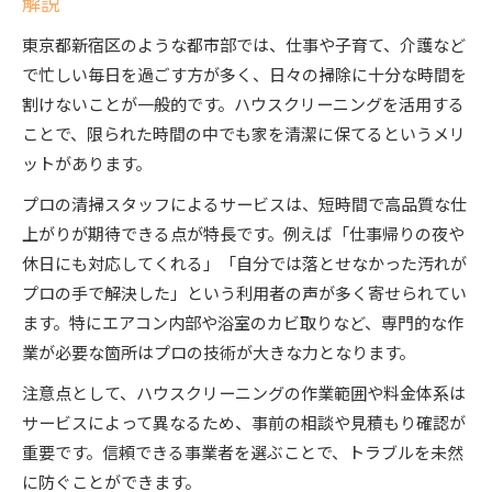
解説
玄関から水回りまでのハウスクリーニング作業
東京都新宿区のような都市部では、仕事や子育て、介護など
範囲
で忙しい毎日を過ごす方が多く、日々の掃除に十分な時間を
プロ技術で落とす頑固な汚れのクリーニング事
割けないことが一般的です。ハウスクリーニングを活用する
例
ことで、限られた時間の中でも家を清潔に保てるというメリ
キッチンやトイレも安心なハウスクリーニング
ットがあります。
の対応範囲
プロの清掃スタッフによるサービスは、短時間で高品質な仕
マンションや一戸建て対応の清掃サービス比較
上がりが期待できる点が特長です。例えば「仕事帰りの夜や
パートナシップと連携した作業内容の詳細を解
休日にも対応してくれる」「自分では落とせなかった汚れが
説
プロの手で解決した」という利用者の声が多く寄せられてい
ハウスクリーニング依頼時のチェックポイントと注
ます。特にエアコン内部や浴室のカビ取りなど、専門的な作
意点
業が必要な箇所はプロの技術が大きな力となります。
ハウスクリーニング契約前に確認したい基本事
注意点として、ハウスクリーニングの作業範囲や料金体系は
項
サービスによって異なるため、事前の相談や見積もり確認が
作業時間や利用条件をしっかり把握する方法
重要です。信頼できる事業者を選ぶことで、トラブルを未然
パートナシップとの調整で失敗しない依頼手順
に防ぐことができます。