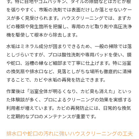
す。特に目地やゴムパッキン、タイルの隙間などはカビが根
を張りやすく、市販の洗剤では表面だけしか落とせないケー
スが多く見受けられます。ハウスクリーニングでは、まずカ
ビの種類や発生箇所を把握し、専用のカビ取り剤や高圧洗浄
機を駆使して根本から除去します。
水垢はミネラル成分が固まりできるため、一般の掃除では落
としづらいですが、プロは酸性洗剤や専用パッドを使い、鏡
や蛇口、浴槽の縁など細部まで丁寧に仕上げます。特に浴室
の換気扇や排水口など、見落としがちな場所も徹底的に清掃
することで、カビや水垢の再発を防止できます。
作業後は「浴室全体が明るくなり、カビ臭も消えた」といっ
た体験談が多く、プロによるクリーニングの効果を実感する
利用者が増えています。カビの再発防止には、日常的な換気
と定期的なプロのメンテナンスが重要です。
排水口や蛇口の汚れに強いハウスクリーニングの工夫