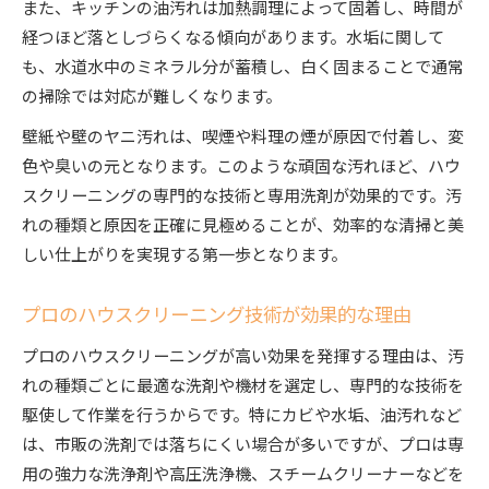
また、キッチンの油汚れは加熱調理によって固着し、時間が
グで分析
経つほど落としづらくなる傾向があります。水垢に関して
エアコンや水回りの汚れ対策に役立つ掃除法
も、水道水中のミネラル分が蓄積し、白く固まることで通常
キッチンや床にも強いハウスクリーニングの対
の掃除では対応が難しくなります。
応力
壁紙や壁のヤニ汚れは、喫煙や料理の煙が原因で付着し、変
ハウスクリーニングで仕上がりに差が出る理由
色や臭いの元となります。このような頑固な汚れほど、ハウ
素材や範囲に応じた適切な業者選びのコツ
スクリーニングの専門的な技術と専用洗剤が効果的です。汚
キッチンや浴室の汚れを徹底除去する方法
れの種類と原因を正確に見極めることが、効率的な清掃と美
キッチンの油汚れをハウスクリーニングで解消
しい仕上がりを実現する第一歩となります。
する流れ
浴室の黒カビや水垢もプロの技で徹底除去
プロのハウスクリーニング技術が効果的な理由
排水口や蛇口の汚れに強いハウスクリーニング
プロのハウスクリーニングが高い効果を発揮する理由は、汚
の工夫
れの種類ごとに最適な洗剤や機材を選定し、専門的な技術を
キッチン・浴室で仕上がり効果を高める清掃手
駆使して作業を行うからです。特にカビや水垢、油汚れなど
順
は、市販の洗剤では落ちにくい場合が多いですが、プロは専
ハウスクリーニングの作業範囲と頻度の目安を
用の強力な洗浄剤や高圧洗浄機、スチームクリーナーなどを