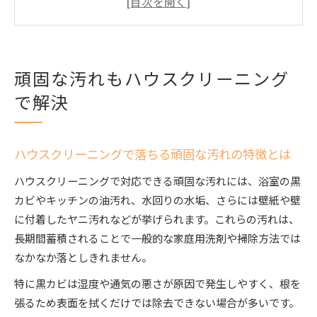
ハウスクリーニングでどこまで綺麗になるのか
徹底解説
日常清掃とハウスクリーニングの違いを比較
ハウスクリーニング業者選びのポイントと注意
頑固な汚れもハウスクリーニング
点
で解決
落ちにくい汚れに効く掃除の極意
ハウスクリーニングで油汚れや黒カビを根本解
決
ハウスクリーニングで落ちる頑固な汚れの特徴とは
素材別に異なるハウスクリーニングの掃除法
ハウスクリーニングで対応できる頑固な汚れには、浴室の黒
汚れの種類ごとに適したクリーニング方法とは
カビやキッチンの油汚れ、水回りの水垢、さらには壁紙や壁
落ちにくい汚れを防ぐ日常の工夫とポイント
に付着したヤニ汚れなどが挙げられます。これらの汚れは、
長期間蓄積されることで一般的な家庭用洗剤や掃除方法では
頻度やタイミングを意識したハウスクリーニン
なかなか落としきれません。
グ活用術
汚れの種類別に見る清掃の差とは
特に黒カビは湿度や通気の悪さが原因で発生しやすく、根を
張るため表面を拭くだけでは除去できない場合が多いです。
水垢やカビなど汚れの種類をハウスクリーニン