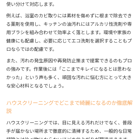
知る
使い分けて対応します。
仕上がりに差が出るハウスクリーニングの技術
例えば、浴室のカビ取りには素材を傷めずに根まで除去でき
プロのハウスクリーニングが仕上がりを左右す
る薬剤を使用し、キッチンの油汚れにはアルカリ性洗剤や専
る理由
用ブラシを組み合わせて効率よく落とします。環境や家族の
素材や汚れの特性を活かした専門技術とは
健康にも配慮し、必要に応じてエコ洗剤を選択することもプ
業者ごとのハウスクリーニング品質比較のポイ
ロならではの配慮です。
ント
また、汚れの発生原因や再発防止策まで提案できるのもプロ
仕上がり満足度を高めるプロの工夫とノウハウ
の強みです。作業後には「ここまでキレイになるとは思わな
ハウスクリーニング料金表と作業内容を正しく
かった」という声も多く、頑固な汚れに悩む方にとって大き
理解
な安心材料となるでしょう。
日常清掃では落ちない汚れ対策のポイント
ハウスクリーニングでどこまで綺麗になるのか徹底解
日常清掃では難しい汚れもハウスクリーニング
説
で解決
再発しにくい仕上がりを実現するプロの方法
ハウスクリーニングでは、目に見える汚れだけでなく、普段
手が届かない場所まで徹底的に清掃するため、一般的な日常
適切な頻度で頼むハウスクリーニングのメリッ
掃除とは比べ物にならないほどの仕上がりが期待できます。