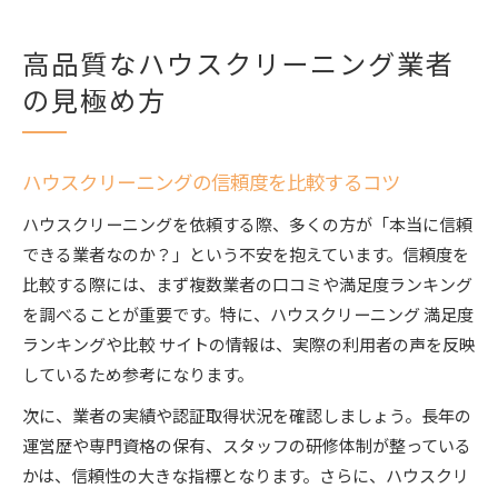
ハウスクリーニングで失敗を避ける安心ポイント
高品質なハウスクリーニング業者
ハウスクリーニング失敗を防ぐ事前確認事項
悪質なハウスクリーニング業者を見抜く方法
の見極め方
ハウスクリーニング保証内容の重要性を解説
口コミや満足度で安心な業者を探す秘訣
ハウスクリーニングの信頼度を比較するコツ
ハウスクリーニング比較サイト活用のポイント
ハウスクリーニングを依頼する際、多くの方が「本当に信頼
満足度が高いハウスクリーニングの特徴とは
できる業者なのか？」という不安を抱えています。信頼度を
ハウスクリーニング満足度ランキングの見方
比較する際には、まず複数業者の口コミや満足度ランキング
技術と対応力が高評価のハウスクリーニング
を調べることが重要です。特に、ハウスクリーニング 満足度
丁寧な作業が満足度につながる理由
ランキングや比較 サイトの情報は、実際の利用者の声を反映
ハウスクリーニングでリピートされる条件
しているため参考になります。
スタッフ対応と保証が安心のカギとなる
次に、業者の実績や認証取得状況を確認しましょう。長年の
信頼できるハウスクリーニングを選ぶ秘訣
運営歴や専門資格の保有、スタッフの研修体制が整っている
ハウスクリーニングの信頼性は実績で判断
かは、信頼性の大きな指標となります。さらに、ハウスクリ