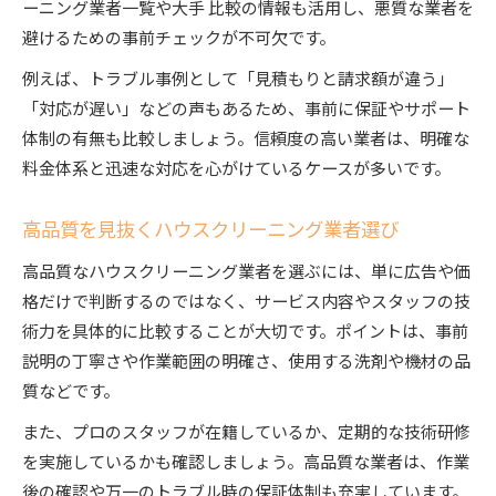
ーニング業者一覧や大手 比較の情報も活用し、悪質な業者を
高品質なハウスクリーニングの選び方ガイド
避けるための事前チェックが不可欠です。
スタッフの技術力で安心を得るポイント
例えば、トラブル事例として「見積もりと請求額が違う」
口コミや体験談で信頼できる業者を探す
「対応が遅い」などの声もあるため、事前に保証やサポート
複数業者の比較で納得の選択を実現
体制の有無も比較しましょう。信頼度の高い業者は、明確な
悪質業者を回避するハウスクリーニング比較法
料金体系と迅速な対応を心がけているケースが多いです。
悪質なハウスクリーニング業者の特徴に注意
ハウスクリーニング悪質トラブルの回避策
高品質を見抜くハウスクリーニング業者選び
比較サイトを使った業者リサーチのコツ
高品質なハウスクリーニング業者を選ぶには、単に広告や価
口コミ評価を参考に悪質業者を回避する方法
格だけで判断するのではなく、サービス内容やスタッフの技
正確な情報でハウスクリーニングを比較
術力を具体的に比較することが大切です。ポイントは、事前
おすすめできる高品質ハウスクリーニングの基準
説明の丁寧さや作業範囲の明確さ、使用する洗剤や機材の品
高品質ハウスクリーニングの選定ポイント集
質などです。
おすすめ業者に共通する高品質の要素とは
また、プロのスタッフが在籍しているか、定期的な技術研修
ハウスクリーニング大手比較で見つかる安心感
を実施しているかも確認しましょう。高品質な業者は、作業
ハウスクリーニング基準を満たす業者の特徴
後の確認や万一のトラブル時の保証体制も充実しています。